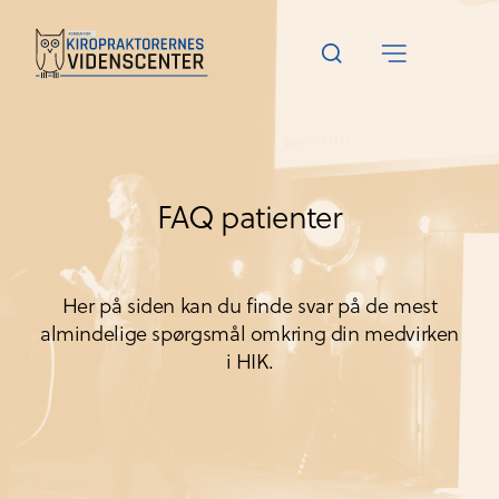
FAQ patienter
Her på siden kan du finde svar på de mest
almindelige spørgsmål omkring din medvirken
i HIK.