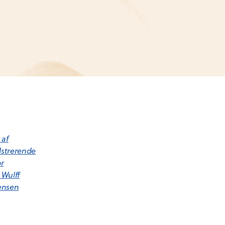
 af
d
strerende
ør
 Wulff
ensen