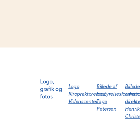
Logo,
Logo
Billede af
Billede
grafik og
Kiropraktorernes
bestyrelsesforman
admini
fotos
Videnscenter
Tage
direkt
Petersen
Henrik
Christ