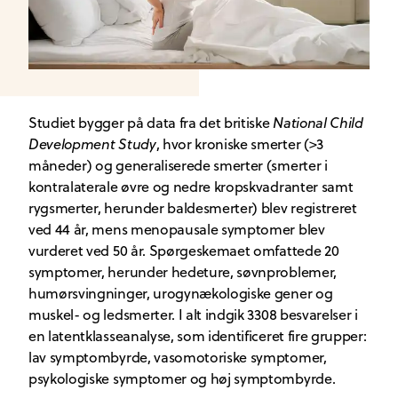
Studiet bygger på data fra det britiske
National Child
Development Study
, hvor kroniske smerter (>3
måneder) og generaliserede smerter (smerter i
kontralaterale øvre og nedre kropskvadranter samt
rygsmerter, herunder baldesmerter) blev registreret
ved 44 år, mens menopausale symptomer blev
vurderet ved 50 år. Spørgeskemaet omfattede 20
symptomer, herunder hedeture, søvnproblemer,
humørsvingninger, urogynækologiske gener og
muskel- og ledsmerter. I alt indgik 3308 besvarelser i
en latentklasseanalyse, som identificeret fire grupper:
lav symptombyrde, vasomotoriske symptomer,
psykologiske symptomer og høj symptombyrde.