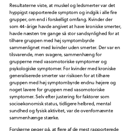
Resultaterne viste, at muskel og ledsmerter var det
hyppigst rapporterede symptom og indgik i alle fire
grupper, om end i forskelligt omfang. Kvinder der
som 44-årige havde angivet at have kroniske smerter,
havde næsten tre gange så stor sandsynlighed for at
tilhøre gruppen med høj symptombyrde
sammenlignet med kvinder uden smerter. Der var en
tilsvarende, men svagere, sammenhæng for
grupperne med vasomotoriske symptomer og
psykologiske symptomer. For kvinder med kroniske
generaliserede smerter var risikoen for at tilhøre
gruppen med høj symptombyrde endnu højere og
noget lavere for gruppen med vasomotoriske
symptomer. Selv efter justering for faktorer som
socioøkonomisk status, tidligere helbred, mental
sundhed og fysisk aktivitet, var de ovenfornævnte
sammenhænge stærke.
Forskerne peger på, at flere af de mest rapporterede