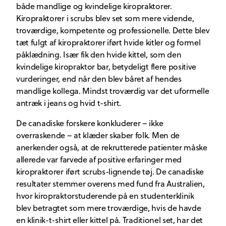
både mandlige og kvindelige kiropraktorer.
Kiropraktorer i scrubs blev set som mere vidende,
troværdige, kompetente og professionelle. Dette blev
tæt fulgt af kiropraktorer iført hvide kitler og formel
påklædning. Især fik den hvide kittel, som den
kvindelige kiropraktor bar, betydeligt flere positive
vurderinger, end når den blev båret af hendes
mandlige kollega. Mindst troværdig var det uformelle
antræk i jeans og hvid t-shirt.
De canadiske forskere konkluderer – ikke
overraskende – at klæder skaber folk. Men de
anerkender også, at de rekrutterede patienter måske
allerede var farvede af positive erfaringer med
kiropraktorer iført scrubs-lignende tøj. De canadiske
resultater stemmer overens med fund fra Australien,
hvor kiropraktorstuderende på en studenterklinik
blev betragtet som mere troværdige, hvis de havde
en klinik-t-shirt eller kittel på. Traditionel set, har det