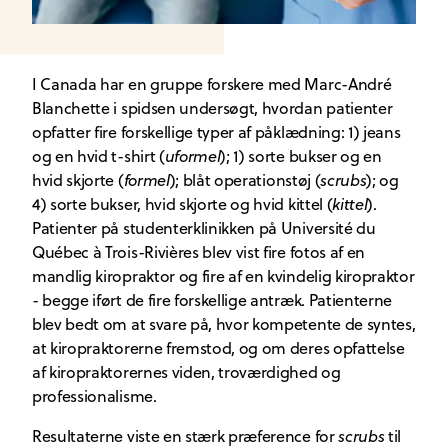
I Canada har en gruppe forskere med Marc-André
Blanchette i spidsen undersøgt, hvordan patienter
opfatter fire forskellige typer af påklædning: 1) jeans
og en hvid t-shirt (
uformel
); 1) sorte bukser og en
hvid skjorte (
formel
); blåt operationstøj (
scrubs
); og
4) sorte bukser, hvid skjorte og hvid kittel (
kittel
).
Patienter på studenterklinikken på Université du
Québec à Trois-Rivières blev vist fire fotos af en
mandlig kiropraktor og fire af en kvindelig kiropraktor
- begge iført de fire forskellige antræk. Patienterne
blev bedt om at svare på, hvor kompetente de syntes,
at kiropraktorerne fremstod, og om deres opfattelse
af kiropraktorernes viden, troværdighed og
professionalisme.
Resultaterne viste en stærk præference for
scrubs
til